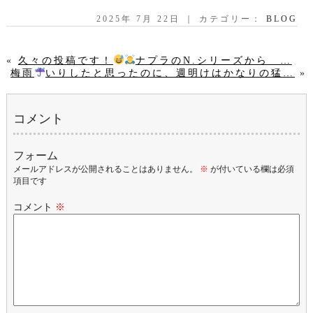
2025年 7月 22日 ｜ カテゴリー：
BLOG
«
久々の投稿です！
ナプラのN.シリーズから …
梅雨
いりしたと思ったのに、週明けはかなりの猛…
»
コメント
フォーム
メールアドレスが公開されることはありません。
※
が付いている欄は必須
項目です
コメント
※